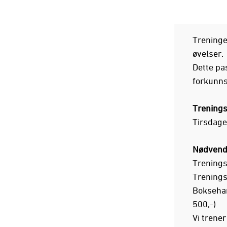
Treninge
øvelser.
Dette pa
forkunns
Trenings
Tirsdage
Nødvendi
Trenings
Trenings
Boksehan
500,-)
Vi trener