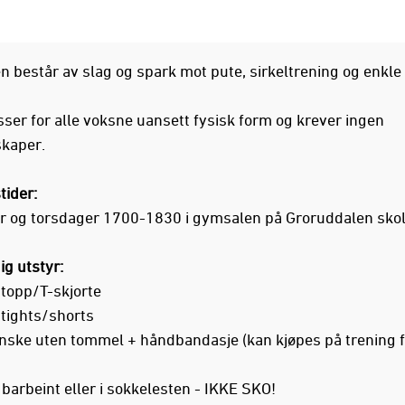
n består av slag og spark mot pute, sirkeltrening og enkle
sser for alle voksne uansett fysisk form og krever ingen
kaper.
tider:
r og torsdager 1700-1830 i gymsalen på Groruddalen sko
g utstyr:
topp/T-skjorte
tights/shorts
ske uten tommel + håndbandasje (kan kjøpes på trening fo
 barbeint eller i sokkelesten - IKKE SKO!