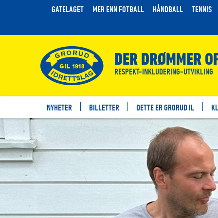
GATELAGET
MER ENN FOTBALL
HÅNDBALL
TENNIS
DER DRØMMER OP
RESPEKT-INKLUDERING-UTVIKLING
NYHETER
BILLETTER
DETTE ER GRORUD IL
K