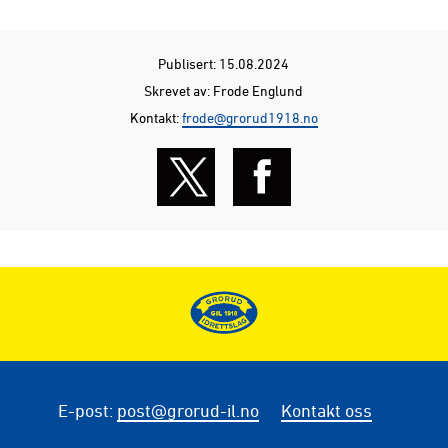
Publisert: 15.08.2024
Skrevet av: Frode Englund
Kontakt:
frode@grorud1918.no
E-post
:
post@grorud-il.no
Kontakt oss