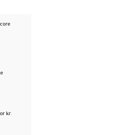
 core
le
r kr.