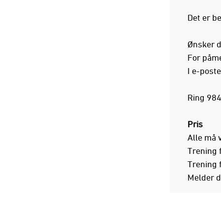
Det er b
Ønsker d
For påme
I e-post
Ring 98
Pris
Alle må v
Trening 
Trening f
Melder d