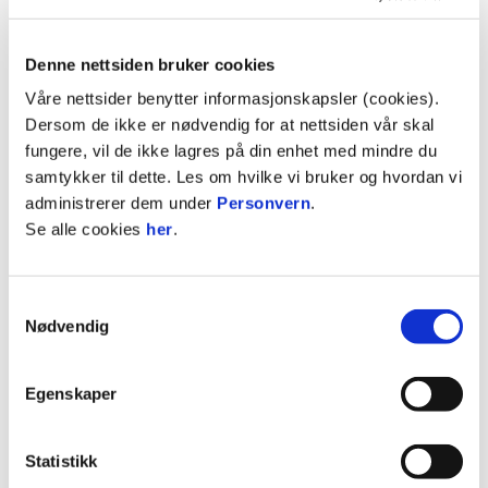
Nytt av året er at det er opprettet egne klasser for
jentelag.
Denne nettsiden bruker cookies
Vinterserien spilles over 16 helger fra desember
Våre nettsider benytter informasjonskapsler (cookies).
til mars utendørs, og det tilbys 7'er og 9'er
Dersom de ikke er nødvendig for at nettsiden vår skal
klasser. Klassene blir nivåinndelt.
fungere, vil de ikke lagres på din enhet med mindre du
samtykker til dette. Les om hvilke vi bruker og hvordan vi
Alle lag fra Groruddalen får 20% rabatt på
administrerer dem under
Personvern
.
påmeldingsavgiften og klubber med OBOS som
Se alle cookies
her
.
hovedsamarbeidspartner får 50% rabatt.
Rabattene kan ikke kombineres.
Samtykkevalg
Ved få påmeldte på ett nivå eller en klasse vil det
Nødvendig
forsøkes å finne motstandere i andre klasser som
sikrer jevnbyrdighet i kampene.
Egenskaper
Klasser
Jenter og Gutter 2016 øvet og middels øvet.
Statistikk
Spillform: 7'er