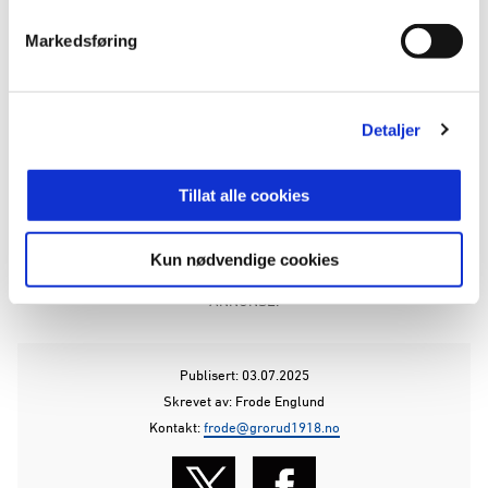
Jenter og Gutter 2015 øvet og middels øvet.
Markedsføring
Spillform: 7'er
Jenter og Gutter 2014 øvet og middels øvet.
Spillform: 9'er
Jenter og Gutter 2013 øvet og middels øvet.
Detaljer
Spillform: 9'er
Tillat alle cookies
Til påmelding
Kun nødvendige cookies
ANNONSE:
Publisert: 03.07.2025
Skrevet av: Frode Englund
Kontakt:
frode@grorud1918.no