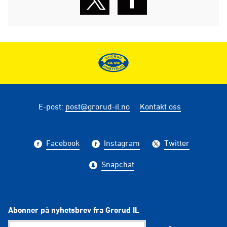
E-post
:
post@grorud-il.no
Kontakt oss
Facebook
Instagram
Twitter
Snapchat
Abonner på nyhetsbrev fra Grorud IL