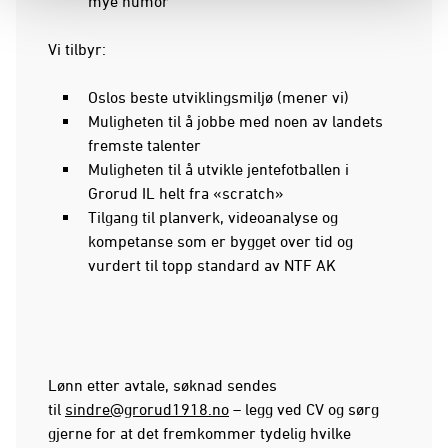
mye humor
Vi tilbyr:
Oslos beste utviklingsmiljø (mener vi)
Muligheten til å jobbe med noen av landets
fremste talenter
Muligheten til å utvikle jentefotballen i
Grorud IL helt fra «scratch»
Tilgang til planverk, videoanalyse og
kompetanse som er bygget over tid og
vurdert til topp standard av NTF AK
Lønn etter avtale, søknad sendes
til
sindre@grorud1918.no
– legg ved CV og sørg
gjerne for at det fremkommer tydelig hvilke