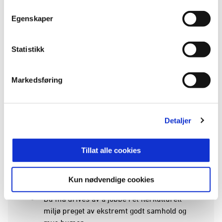
trene toppfotball på sikt, så kan vi være en god
Egenskaper
match. Det er nemlig en uttalt ambisjon hos oss at
alle trenere skal kunne bli en A-lagstrener på sikt.
Dermed må våre verdier og ambisjoner gå
Statistikk
overens, og med hardt arbeid og dedikasjon over
tid så kan alt skje. Søk nå!
Markedsføring
Skal du jobbe i Grorud må følgende være på plass:
Du må være selvstendig og presis, og evne å
Detaljer
holde orden i lagets saker og ting
Du må være til å stole på: det du sier du skal
Tillat alle cookies
gjøre, gjør du
Du må ønske å samarbeide med kolleger, og
være åpen og tilgjengelig
Kun nødvendige cookies
Du må selvfølgelig ha ren vandelsattest
Du må drives av å jobbe i et flerkulturelt
miljø preget av ekstremt godt samhold og