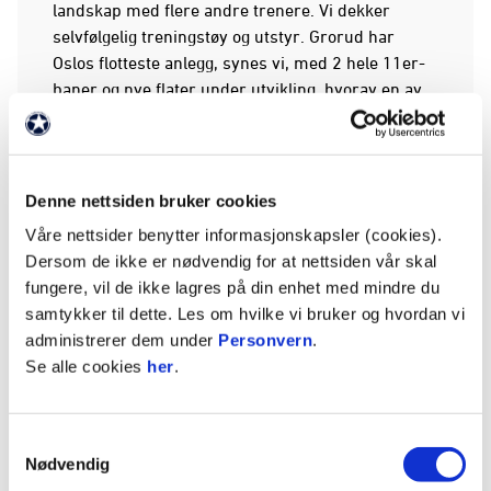
landskap med flere andre trenere. Vi dekker
selvfølgelig treningstøy og utstyr. Grorud har
Oslos flotteste anlegg, synes vi, med 2 hele 11er-
baner og nye flater under utvikling, hvorav en av
dem har undervarme og holdes åpen hele året.
Her ligger alt til rette for å utvikle fremtidige
toppspillere og din egen trenerdrøm!
Denne nettsiden bruker cookies
Vi ønsker trenere som studerer eller har en
Våre nettsider benytter informasjonskapsler (cookies).
deltidsjobb ved siden av trenerjobben her. Grorud
Dersom de ikke er nødvendig for at nettsiden vår skal
IL er en familie, og vi tilbyr et ekstremt godt og
fungere, vil de ikke lagres på din enhet med mindre du
dyktig fellesskap, men vi synes også det er viktig
samtykker til dette. Les om hvilke vi bruker og hvordan vi
at du evner å holde flere baller i lufta og er
administrerer dem under
Personvern
.
engasjert andre steder på dagtid. Vi ønsker å være
Se alle cookies
her
.
med å utvikle deg som trener, og kanskje ta steget
inn i fulltidsarbeid som trener over tid.
Samtykkevalg
Dersom du motiveres av å bidra til å utvikle
Nødvendig
spillere fra hele Groruddalen, og har en drøm å