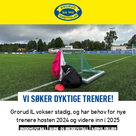
VI SØKER DYKTIGE TRENERE!
Grorud IL vokser stadig, og har behov for nye
trenere høsten 2024 og videre inn i 2025
UNGDOMSFOTBALL
BARNE- OG BREDDEFOTBALL
NÆRMILJØKLUBB