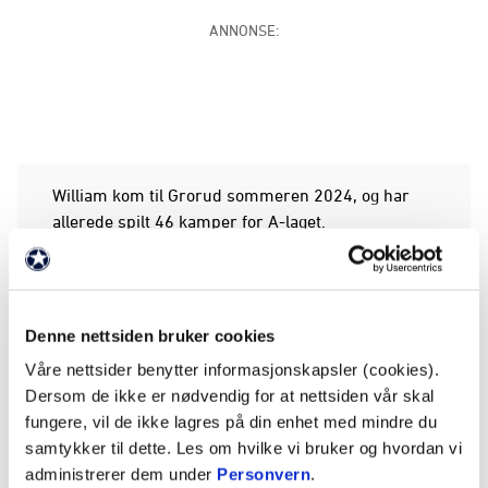
ANNONSE:
William kom til Grorud sommeren 2024, og har
allerede spilt 46 kamper for A-laget.
A-lagstrener Andreas Alrek er veldig klar på
hvorfor klubben ønsket å forlenge avtalen med
William:
Denne nettsiden bruker cookies
- William har vært hos oss i to år, og tatt fine steg
Våre nettsider benytter informasjonskapsler (cookies).
som menneske og som spiller. Derfor ønsker vi å
Dersom de ikke er nødvendig for at nettsiden vår skal
fortsette reisen og utviklingen sammen videre. Vi
fungere, vil de ikke lagres på din enhet med mindre du
har stor tro på William, og hans brennende ønske
samtykker til dette. Les om hvilke vi bruker og hvordan vi
om å bli bedre passer perfekt inn hos oss, sier
administrerer dem under
Personvern
.
Alrek.