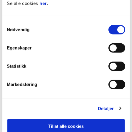
Se alle cookies
her
.
William selv har følgende kommentar til
forlengelsen:
Samtykkevalg
Nødvendig
- Jeg koser meg i Grorud. Det er en veldig fin gjeng
og en god treningsgruppe, jeg merker at alle vil bli
Egenskaper
bedre, det gjør det lettere for meg å få utvikling.
Trenerteamet er virkelig på, man merker at de vil
at spillerne skal bli bedre. Det er gode treninger og
Statistikk
samtaler som gjør oss til bedre fotballspillere. Jeg
gleder meg til fortsettelsen, sier William.
Markedsføring
ANNONSE:
Detaljer
Publisert: 29.05.2026
Skrevet av: Frode Englund
Tillat alle cookies
Kontakt:
frode@grorud1918.no