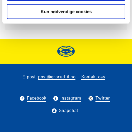
Kun nødvendige cookies
E-post
:
post@grorud-il.no
Kontakt oss
Facebook
Instagram
Twitter
Snapchat