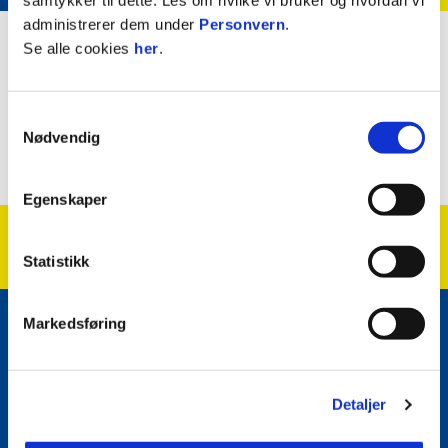
William Fredriksen Bjeglerud
administrerer dem under
Personvern
.
FORSVARSSPILLER
Se alle cookies
her
.
Nasjonalitet
Norge
Samtykkevalg
Nødvendig
Født
16. februar 2003
Egenskaper
Statistikk
Markedsføring
E-post
:
post@grorud-il.no
Kontakt oss
Facebook
Instagram
Twitter
Detaljer
Snapchat