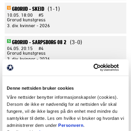
GRORUD -
SKEID
(1-1)
U
10.05.
18:00
#5
Grorud kunstgress
3. div. kvinner - 2026
GRORUD -
SARPSBORG 08 2
(3-0)
S
04.05.
20:15
#4
Grorud kunstgress
3. div. kvinner - 2026
APRIL 2026
Denne nettsiden bruker cookies
ØVREVOLL HOSLE 2 -
GRORUD
(0-5)
S
Våre nettsider benytter informasjonskapsler (cookies).
26.04.
13:45
#3
Hoslebanen kunstgress
Dersom de ikke er nødvendig for at nettsiden vår skal
3. div. kvinner - 2026
fungere, vil de ikke lagres på din enhet med mindre du
samtykker til dette. Les om hvilke vi bruker og hvordan vi
GRORUD -
ELVERUM
(2-2)
administrerer dem under
Personvern
.
U