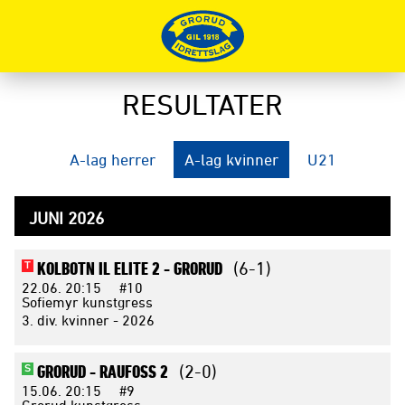
RESULTATER
A-lag herrer
A-lag kvinner
U21
JUNI 2026
KOLBOTN IL ELITE 2 -
GRORUD
(6-1)
T
22.06.
20:15
#10
Sofiemyr kunstgress
3. div. kvinner - 2026
GRORUD -
RAUFOSS 2
(2-0)
S
15.06.
20:15
#9
Grorud kunstgress