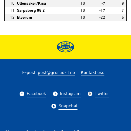
10
Ullensaker/Kisa
10
-7
8
11
Sarpsborg 08 2
10
-17
7
12
Elverum
10
-22
5
E-post
:
post@grorud-il.no
Kontakt oss
Facebook
Instagram
Twitter
Snapchat