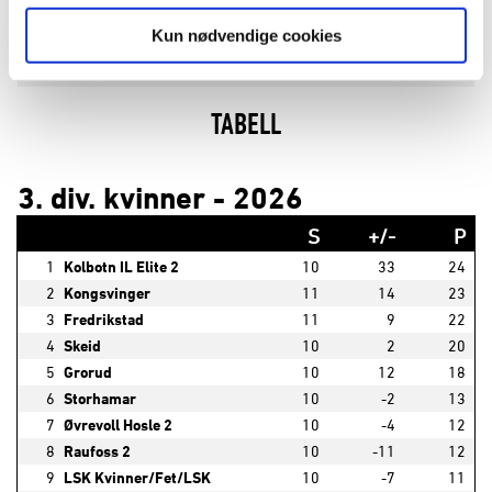
01.02.
13:00
#1
Fedrelandet kg 2
Kun nødvendige cookies
Treningskamper Kvinner - 2026
TABELL
3. div. kvinner - 2026
S
+/-
P
1
Kolbotn IL Elite 2
10
33
24
2
Kongsvinger
11
14
23
3
Fredrikstad
11
9
22
4
Skeid
10
2
20
5
Grorud
10
12
18
6
Storhamar
10
-2
13
7
Øvrevoll Hosle 2
10
-4
12
8
Raufoss 2
10
-11
12
9
LSK Kvinner/Fet/LSK
10
-7
11