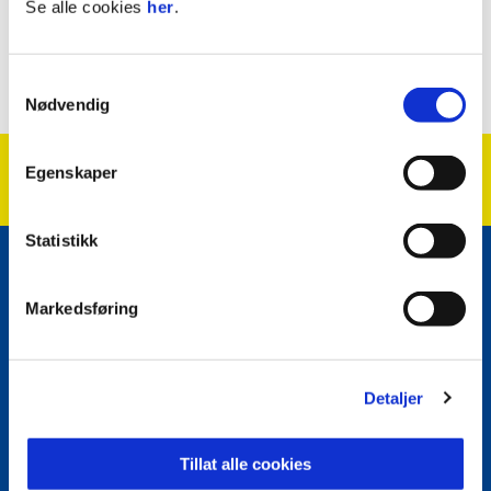
Se alle cookies
her
.
Samtykkevalg
Nødvendig
Egenskaper
Statistikk
E-post
:
post@grorud-il.no
Kontakt oss
Markedsføring
Facebook
Instagram
Twitter
Detaljer
Snapchat
Tillat alle cookies