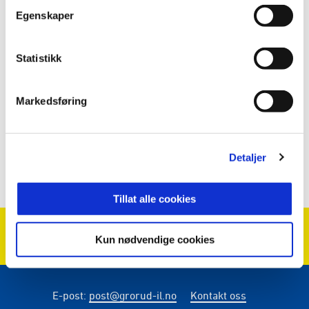
Egenskaper
Statistikk
04. feb. 2022
Markedsføring
TO NYE ÅR MED ELIS ELEKTRO
Detaljer
Se flere nyheter
Tillat alle cookies
Kun nødvendige cookies
E-post
:
post@grorud-il.no
Kontakt oss