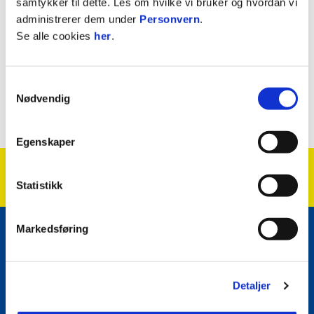
samtykker til dette. Les om hvilke vi bruker og hvordan vi
administrerer dem under
Personvern
.
Se alle cookies
her
.
Samtykkevalg
Nødvendig
Egenskaper
Statistikk
Markedsføring
E-post
:
post@grorud-il.no
Kontakt oss
Detaljer
Facebook
Instagram
Twitter